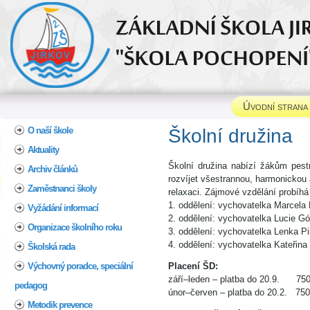
Úvodní strana
Home
O naší škole
Škol
Aktuality
Školní družina nabízí žákům pest
Archiv článků
rozvíjet všestrannou, harmonickou 
Zaměstnanci školy
relaxaci. Zájmové vzdělání probíhá
1. oddělení: vychovatelka Marcela
Vyžádání informací
2. oddělení: vychovatelka Lucie Gó
Organizace školního roku
3. oddělení: vychovatelka Lenka P
4. oddělení: vychovatelka Kateřina
Školská rada
Výchovný poradce, speciální
Placení ŠD:
září–leden – platba do 20.9. 75
pedagog
únor–červen – platba do 20.2. 75
Metodik prevence