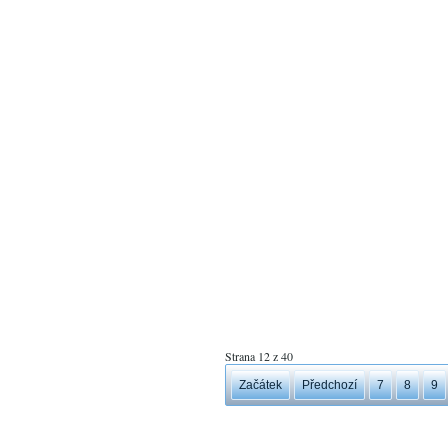
Strana 12 z 40
Začátek
Předchozí
7
8
9