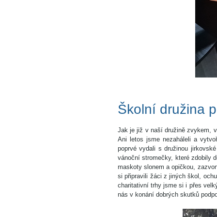
Školní družina 
Jak je již v naší družině zvykem,
Ani letos jsme nezaháleli a vytvoř
poprvé vydali s družinou jirkovské
vánoční stromečky, které zdobily dě
maskoty slonem a opičkou, zazvonil
si připravili žáci z jiných škol, o
charitativní trhy jsme si i přes ve
nás v konání dobrých skutků podp