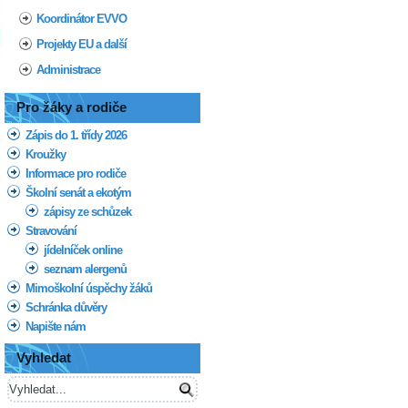
Koordinátor EVVO
Projekty EU a další
Administrace
Pro žáky a rodiče
Zápis do 1. třídy 2026
Kroužky
Informace pro rodiče
Školní senát a ekotým
zápisy ze schůzek
Stravování
jídelníček online
seznam alergenů
Mimoškolní úspěchy žáků
Schránka důvěry
Napište nám
Vyhledat