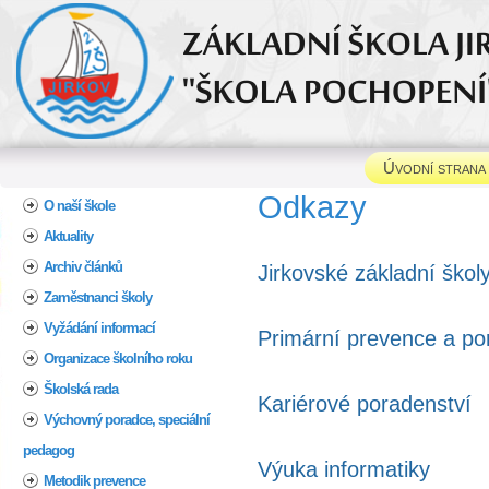
Úvodní strana
Home
Odkazy
O naší škole
Aktuality
Archiv článků
Jirkovské základní škol
Zaměstnanci školy
Vyžádání informací
Primární prevence a po
Organizace školního roku
Školská rada
Kariérové poradenství
Výchovný poradce, speciální
pedagog
Výuka informatiky
Metodik prevence