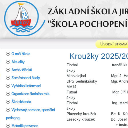
Úvodní strana
Home
O naší škole
Kroužky 2025/2
Aktuality
Florbal trenéři klubu Fl
Archiv článků
školy
Minivolejbal Mgr. J. Hartmano
Zaměstnanci školy
DPS Sedmikrásky Mgr
Vyžádání informací
MV14
Futsal Mgr. Jiří 
Organizace školního roku
školy
Školská rada
Florbal Ing. Marti
školy
Výchovný poradce, speciální
Plavecký kroužek Bc. K. Kůtov
pedagog
Lezecký kroužek Bc. Jos
+ instruktor leze
Metodik prevence