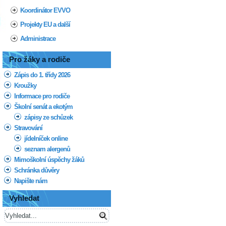
Koordinátor EVVO
Projekty EU a další
Administrace
Pro žáky a rodiče
Zápis do 1. třídy 2026
Kroužky
Informace pro rodiče
Školní senát a ekotým
zápisy ze schůzek
Stravování
jídelníček online
seznam alergenů
Mimoškolní úspěchy žáků
Schránka důvěry
Napište nám
Vyhledat