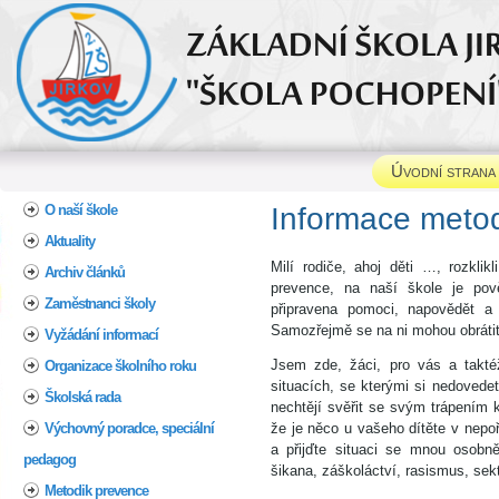
Úvodní strana
Home
O naší škole
Informace meto
Aktuality
Milí rodiče, ahoj děti …, rozklik
Archiv článků
prevence, na naší škole je pově
Zaměstnanci školy
připravena pomoci, napovědět a 
Samozřejmě se na ni mohou obrátit 
Vyžádání informací
Jsem zde, žáci, pro vás a takt
Organizace školního roku
situacích, se kterými si nedovede
Školská rada
nechtějí svěřit se svým trápením 
Výchovný poradce, speciální
že je něco u vašeho dítěte v nepo
a přijďte situaci se mnou osobně
pedagog
šikana, záškoláctví, rasismus, se
Metodik prevence