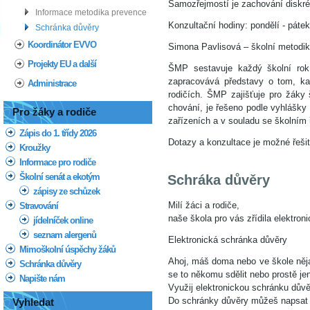
Samozřejmostí je zachování diskrét
Informace metodika prevence
Konzultační hodiny: pondělí - pátek
Schránka důvěry
Koordinátor EVVO
Simona Pavlisová – školní metod
Projekty EU a další
ŠMP sestavuje každý školní rok 
zapracovává představy o tom, k
Administrace
rodičích. ŠMP zajišťuje pro žáky
chování, je řešeno podle vyhlášky
Pro žáky a rodiče
zařízeních a v souladu se školním
Zápis do 1. třídy 2026
Dotazy a konzultace je možné řeši
Kroužky
Informace pro rodiče
Školní senát a ekotým
Schráka důvěry
zápisy ze schůzek
Milí žáci a rodiče,
Stravování
naše škola pro vás zřídila elektr
jídelníček online
seznam alergenů
Elektronická schránka důvěry
Mimoškolní úspěchy žáků
Ahoj, máš doma nebo ve škole něja
Schránka důvěry
se to někomu sdělit nebo prostě j
Napište nám
Využij elektronickou schránku důvě
Do schránky důvěry můžeš napsat o
Vyhledat