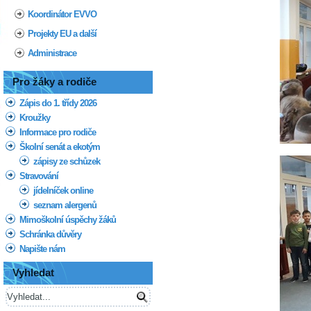
Koordinátor EVVO
Projekty EU a další
Administrace
Pro žáky a rodiče
Zápis do 1. třídy 2026
Kroužky
Informace pro rodiče
Školní senát a ekotým
zápisy ze schůzek
Stravování
jídelníček online
seznam alergenů
Mimoškolní úspěchy žáků
Schránka důvěry
Napište nám
Vyhledat