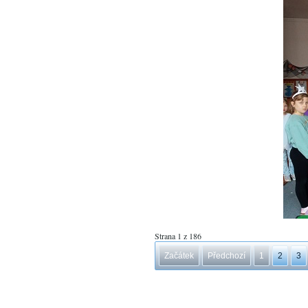
Strana 1 z 186
Začátek
Předchozí
1
2
3