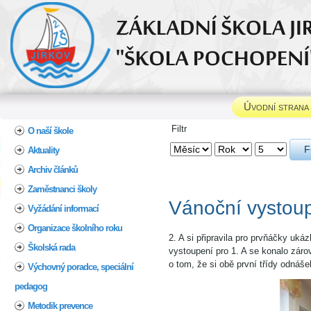
Úvodní strana
Home
Filtr
O naší škole
F
Aktuality
Archiv článků
Zaměstnanci školy
Vánoční vystoup
Vyžádání informací
Organizace školního roku
2. A si připravila pro prvňáčky uká
Školská rada
vystoupení pro 1. A se konalo záro
o tom, že si obě první třídy odnáš
Výchovný poradce, speciální
pedagog
Metodik prevence