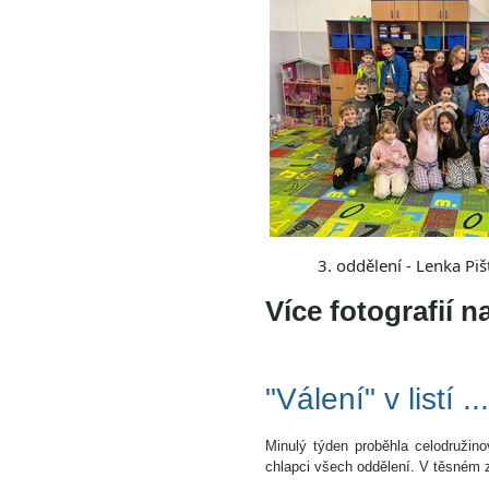
3. oddělení - Lenka Piš
Více fotografií 
"Válení" v listí .
Minulý týden proběhla celodružino
chlapci všech oddělení. V těsném zá