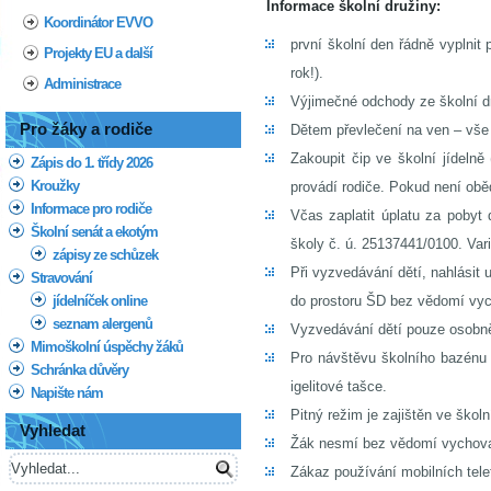
Informace školní družiny:
Koordinátor EVVO
první školní den řádně vyplni
Projekty EU a další
rok!).
Administrace
Výjimečné odchody ze školní d
Pro žáky a rodiče
Dětem převlečení na ven – vše
Zakoupit čip ve školní jídelně
Zápis do 1. třídy 2026
Kroužky
provádí rodiče. Pokud není oběd
Informace pro rodiče
Včas zaplatit úplatu za pobyt 
Školní senát a ekotým
školy č. ú. 25137441/0100. Var
zápisy ze schůzek
Při vyzvedávání dětí, nahlásit 
Stravování
jídelníček online
do prostoru ŠD bez vědomí vych
seznam alergenů
Vyzvedávání dětí pouze osobně
Mimoškolní úspěchy žáků
Pro návštěvu školního bazénu 
Schránka důvěry
igelitové tašce.
Napište nám
Pitný režim je zajištěn ve školn
Vyhledat
Žák nesmí bez vědomí vychovate
Zákaz používání mobilních telef