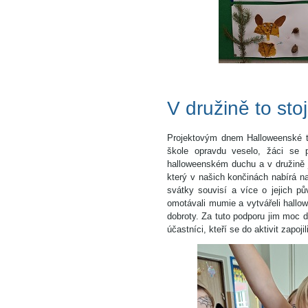
V družině to stoj
Projektovým dnem Halloweenské tvo
škole opravdu veselo, žáci se p
halloweenském duchu a v družině 
který v našich končinách nabírá na
svátky souvisí a více o jejich pů
omotávali mumie a vytvářeli hallow
dobroty. Za tuto podporu jim moc d
účastníci, kteří se do aktivit zapoji