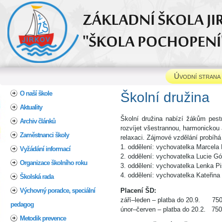
Úvodní strana
Home
O naší škole
Škol
Aktuality
Školní družina nabízí žákům pest
Archiv článků
rozvíjet všestrannou, harmonickou 
Zaměstnanci školy
relaxaci. Zájmové vzdělání probíhá
1. oddělení: vychovatelka Marcela
Vyžádání informací
2. oddělení: vychovatelka Lucie Gó
Organizace školního roku
3. oddělení: vychovatelka Lenka P
4. oddělení: vychovatelka Kateřina
Školská rada
Výchovný poradce, speciální
Placení ŠD:
září–leden – platba do 20.9. 75
pedagog
únor–červen – platba do 20.2. 75
Metodik prevence