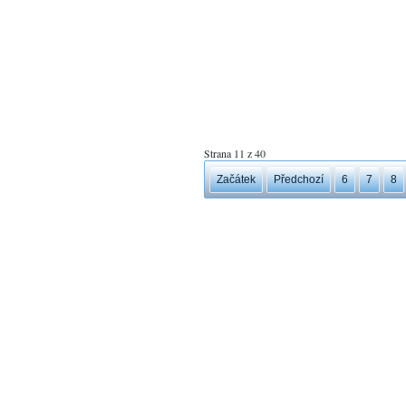
Strana 11 z 40
Začátek
Předchozí
6
7
8