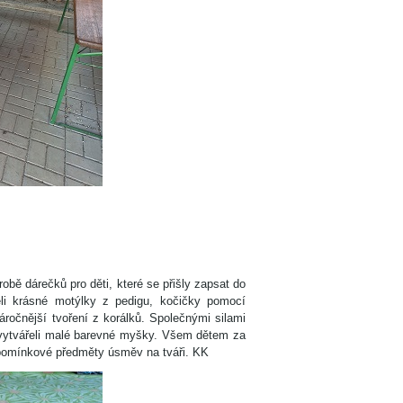
robě dárečků pro děti, které se přišly zapsat do
eli krásné motýlky z pedigu, kočičky pomocí
ročnější tvoření z korálků. Společnými silami
ů vytvářeli malé barevné myšky. Všem dětem za
upomínkové předměty úsměv na tváři. KK