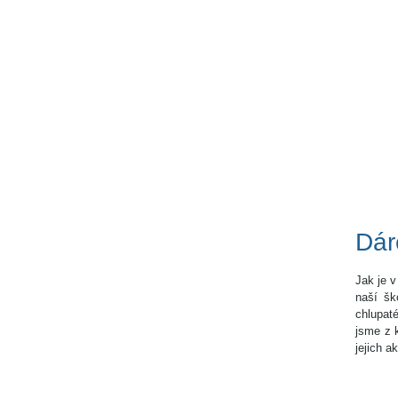
Dár
Jak je v
naší šk
chlupat
jsme z 
jejich 