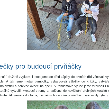
ečky pro budoucí prvňáčky
 naší družině zvykem, i letos jsme se před zápisy do prvních tříd věnovali vý
oly. A tak jsme motali bambulky, vybarvovali záložky do knížky, vytvář
ého drátku a barevné ovoce na špejli. V tandemové výuce jsme zkoušeli i ná
korálků vytvořili kvetoucí stromy a nadšenci do navlékání drobných korálk
aktivitu děkujeme a doufáme, že našim budoucím prvňáčkům vykouzlily tyto 