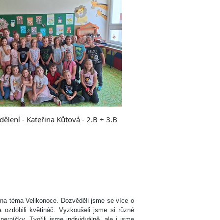
dělení - Kateřina Kůtová - 2.B + 3.B
n na téma Velikonoce. Dozvěděli jsme se více o
a ozdobili květináč. Vyzkoušeli jsme si různé
perníčky. Tvořili jsme individuálně, ale i jsme