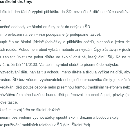
ce školní družiny:
í školní den řádně vyplnit přihlášku do ŠD, bez něhož dítě nemůže navštěv
.
mečné odchody ze školní družiny psát do notýsku ŠD.
m převlečení na ven – vše podepsané (v podepsané tašce).
upit čip ve školní jídelně (odhlášky a přihlášky obědů, alespoň o jeden de
ádí rodiče. Pokud není oběd vybrán, nebude ani vydán. Čipy zůstávají v jídel
 zaplatit úplatu za pobyt dítěte ve školní družině, který činí 150,- Kč na
y č. ú. 25137441/0100. Variabilní symbol obdržíte písemně do notýsku.
vyzvedávání dětí, nahlásit u vchodu jméno dítěte a třídu a vyčkat na dítě, a
rostoru ŠD bez vědomí vychovatelek nebo jiného pracovníka školy je zakázá
edávání dětí pouze osobně nebo písemnou formou (mobilním telefonem nelz
návštěvu školního bazénu budou děti potřebovat: koupací čepici, plavky (n
itové tašce.
ý režim je zajištěn ve školní družině.
nesmí bez vědomí vychovatelky opustit školní družinu a budovu školy.
z používání mobilních telefonů v ŠD (viz. Školní řád).