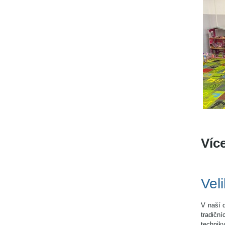
Víc
Vel
V naší d
tradičn
techniky