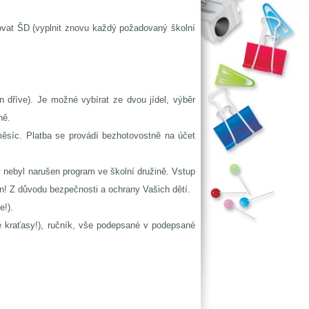
ovat ŠD (vyplnit znovu každý požadovaný školní
n dříve). Je možné vybírat ze dvou jídel, výběr
ně.
 měsíc. Platba se provádí bezhotovostně na účet
by nebyl narušen program ve školní družině. Vstup
n! Z důvodu bezpečnosti a ochrany Vašich dětí.
e!).
e kraťasy!), ručník, vše podepsané v podepsané