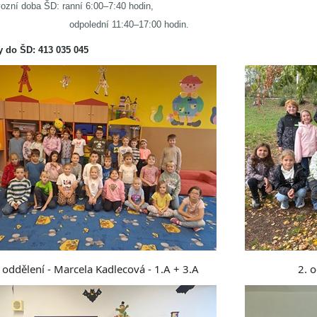
ozní doba ŠD: ranní 6:00–7:40 hodin,
polední 11:40–17:00 hodin.
y do ŠD: 413 035 045
. oddělení -
Marcela
Kadlecová - 1.A + 3.A
2. o