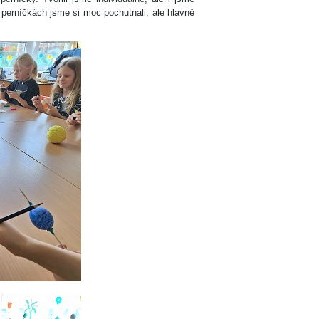
a perníčkách jsme si moc pochutnali, ale hlavně