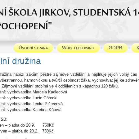
Úvodní strana
Whistleblowing
GDPR
K
Školní dr
družina nabízí žákům pestré zájmové vzdělání a naplňuje jejich volný ča
 všestrannou, harmonickou a tvůrčí osobnost žáka, vychovávat jej ke zdravém
. Zájmové vzdělání probíhá ve 4 odděleních s kapacitou 120 žáků.
lení: vychovatelka Marcela Kadlecová
ení: vychovatelka Lucie Górecki
lení: vychovatelka Lenka Pištecová
ení: vychovatelka Kateřina Kůtová
 ŠD:
den – platba do 20.9. 750Kč
rven – platba do 20.2. 750Kč