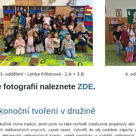
3. oddělení - Lenka Pištecová - 2.A + 3.B
4. od
e fotografií naleznete
ZDE
.
ikonoční tvoření v družině
ružině ctíme tradice, proto jsme se také rozhodli zrealizovat projektový de
ích velikonočních zvycích, zaseli osení, vytvořili do něj ozdobné zápichy 
 dekorování velikonočních kraslic, upletli pomlázku a ozdobili velikonoční 