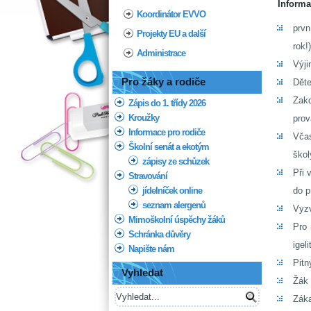
Informa
Koordinátor EVVO
prvn
Projekty EU a další
rok!)
Administrace
Výji
Pro žáky a rodiče
Děte
Zako
Zápis do 1. třídy 2026
Kroužky
prov
Informace pro rodiče
Včas
Školní senát a ekotým
škol
zápisy ze schůzek
Při 
Stravování
jídelníček online
do p
seznam alergenů
Vyzv
Mimoškolní úspěchy žáků
Pro 
Schránka důvěry
igel
Napište nám
Pitn
Vyhledat
Žák 
Záka