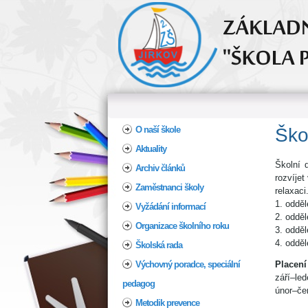
Home
O naší škole
Aktuality
Školní 
Archiv článků
rozvíjet
Zaměstnanci školy
relaxaci
1. oddě
Vyžádání informací
2. odděl
Organizace školního roku
3. oddě
4. odděl
Školská rada
Výchovný poradce, speciální
Placení
září–le
pedagog
únor–če
Metodik prevence