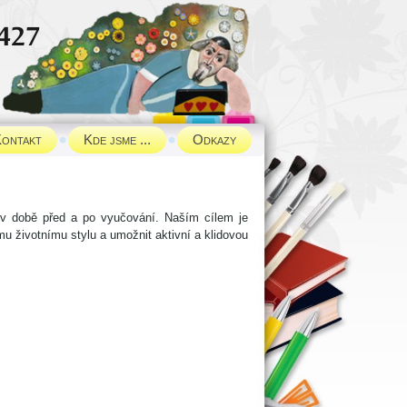
ontakt
Kde jsme ...
Odkazy
užina
s v době před a po vyučování. Naším cílem je
u životnímu stylu a umožnit aktivní a klidovou