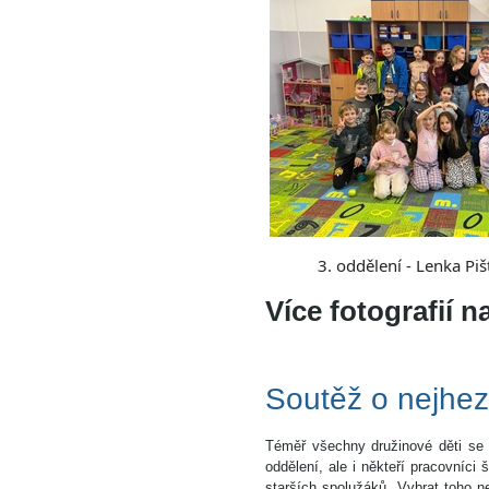
3. oddělení - Lenka Piš
Více fotografií 
Soutěž o nejhez
Téměř všechny družinové děti se z
oddělení, ale i někteří pracovníci
starších spolužáků. Vybrat toho ne