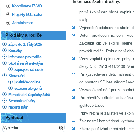
Informace školní družiny:
Koordinátor EVVO
první školní den řádně vyplni
Projekty EU a další
rok!).
Administrace
Výjimečné odchody ze školní d
Pro žáky a rodiče
Dětem převlečení na ven – vše
Zakoupit čip ve školní jídelně
Zápis do 1. třídy 2026
Kroužky
provádí rodiče. Pokud není oběd
Informace pro rodiče
Včas zaplatit úplatu za pobyt 
Školní senát a ekotým
školy č. ú. 25137441/0100. Var
zápisy ze schůzek
Při vyzvedávání dětí, nahlásit 
Stravování
jídelníček online
do prostoru ŠD bez vědomí vych
seznam alergenů
Vyzvedávání dětí pouze osobně
Mimoškolní úspěchy žáků
Pro návštěvu školního bazénu 
Schránka důvěry
igelitové tašce.
Napište nám
Pitný režim je zajištěn ve školn
Vyhledat
Žák nesmí bez vědomí vychovate
Zákaz používání mobilních telef