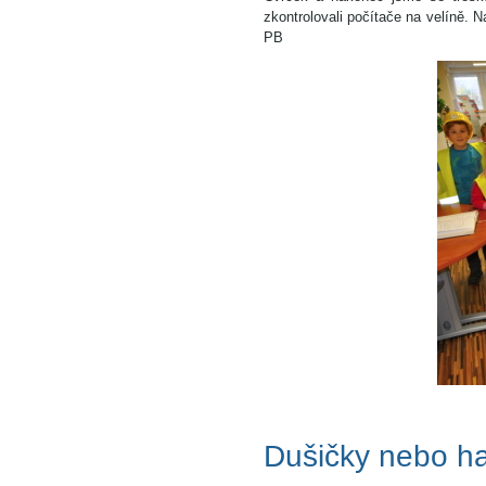
zkontrolovali počítače na velíně. 
PB
Dušičky nebo h