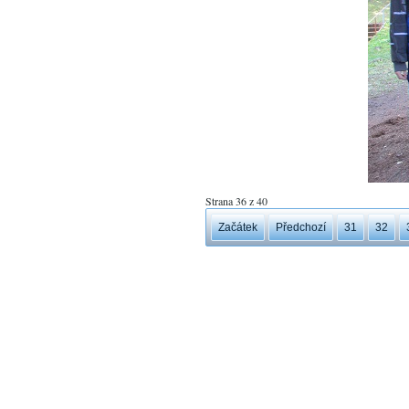
Strana 36 z 40
Začátek
Předchozí
31
32