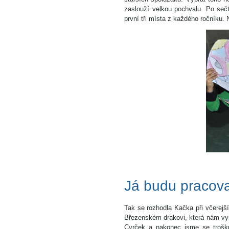
zaslouží velkou pochvalu. Po sečt
první tři místa z každého ročníku. N
Já budu pracovat
Tak se rozhodla Kačka při včerejší
Březenském drakovi, která nám vysv
Cvrček a nakonec jsme se trošku