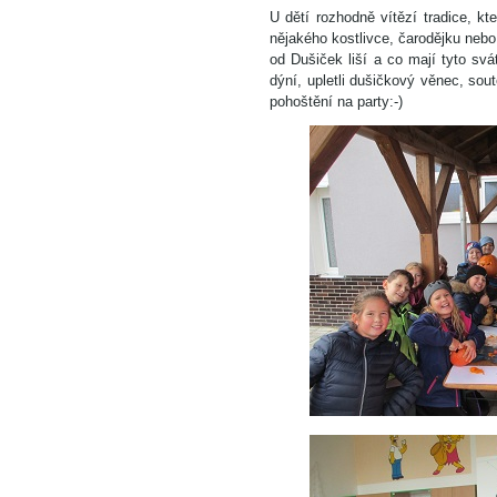
U dětí rozhodně vítězí tradice, k
nějakého kostlivce, čarodějku nebo 
od Dušiček liší a co mají tyto sv
dýní, upletli dušičkový věnec, so
pohoštění na party:-)