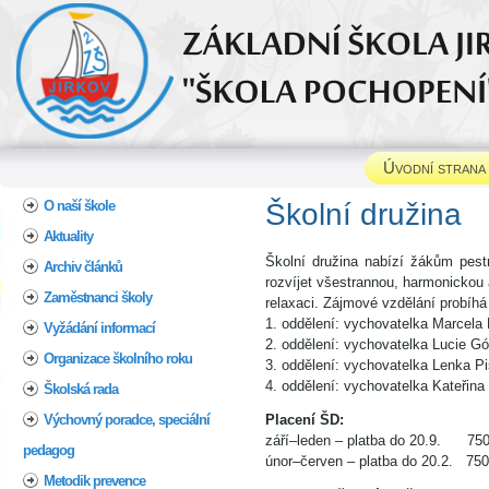
Úvodní strana
Home
O naší škole
Škol
Aktuality
Školní družina nabízí žákům pest
Archiv článků
rozvíjet všestrannou, harmonickou 
Zaměstnanci školy
relaxaci. Zájmové vzdělání probíhá
1. oddělení: vychovatelka Marcela
Vyžádání informací
2. oddělení: vychovatelka Lucie Gó
Organizace školního roku
3. oddělení: vychovatelka Lenka P
4. oddělení: vychovatelka Kateřina
Školská rada
Výchovný poradce, speciální
Placení ŠD:
září–leden – platba do 20.9. 75
pedagog
únor–červen – platba do 20.2. 75
Metodik prevence