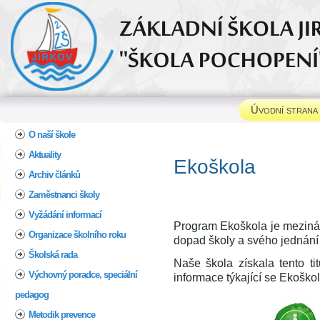
Úvodní strana
Home
O naší škole
Aktuality
Ek
Archiv článků
Zaměstnanci školy
Vyžádání informací
Program Ekoškola je mezinár
Organizace školního roku
dopad školy a svého jednání n
Školská rada
Naše škola získala tento ti
Výchovný poradce, speciální
informace týkající se Ekoško
pedagog
Metodik prevence