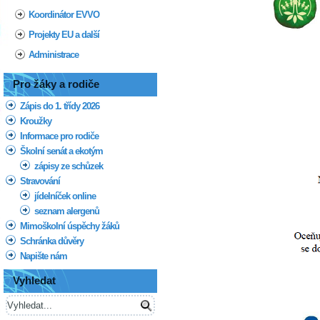
Koordinátor EVVO
Projekty EU a další
Administrace
Pro žáky a rodiče
Zápis do 1. třídy 2026
Kroužky
Informace pro rodiče
Školní senát a ekotým
zápisy ze schůzek
Stravování
jídelníček online
seznam alergenů
Mimoškolní úspěchy žáků
Schránka důvěry
Napište nám
Vyhledat