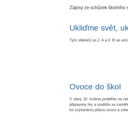
Zápisy ze schůzek školního
Ukliďme svět, u
Tým sběračů ze 2. A a 4. B se umís
Ovoce do škol
V úterý 10. května proběhla na na
připraveny hry a soutěže se zaměř
ke zvýšenému příjmu ovoce a zelen