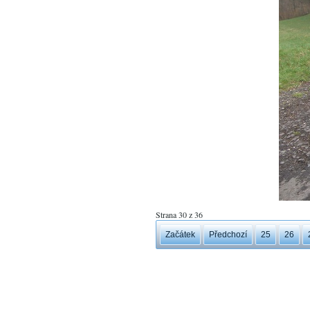
Strana 30 z 36
Začátek
Předchozí
25
26