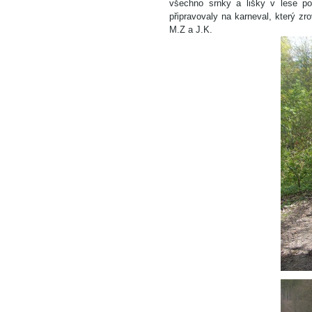
všechno srnky a lišky v lese po
připravovaly na karneval, který z
M.Z a J.K.