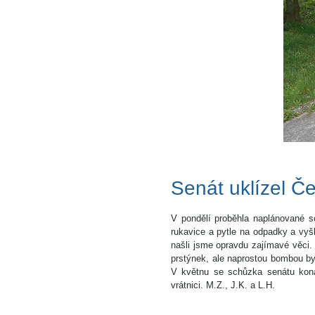
Senát uklízel Č
V pondělí proběhla naplánované s
rukavice a pytle na odpadky a vyšl
našli jsme opravdu zajímavé věci. 
prstýnek, ale naprostou bombou by
V květnu se schůzka senátu konat
vrátnici. M.Z., J.K. a L.H.