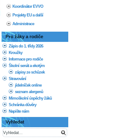
Koordinátor EVVO
Projekty EU a další
Administrace
Pro žáky a rodiče
Zápis do 1. třídy 2026
Kroužky
Informace pro rodiče
Školní senát a ekotým
zápisy ze schůzek
Stravování
jídelníček online
seznam alergenů
Mimoškolní úspěchy žáků
Schránka důvěry
Napište nám
Vyhledat