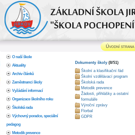
Úvodní strana
Home
O naší škole
Dokumenty školy
(8/51)
Aktuality
Školní a klasifikační řád
Archiv článků
Školní vzdělávací program
Školská rada
Zaměstnanci školy
Metodik prevence
Vyžádání informací
Žádosti, přihlášky a ostatní
Organizace školního roku
formuláře
Výroční zprávy
Školská rada
Florbal
Výchovný poradce, speciální
GDPR
pedagog
Metodik prevence