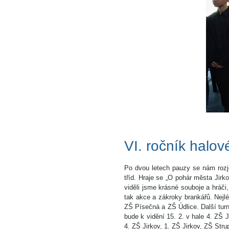
VI. ročník halov
Po dvou letech pauzy se nám rozjel
tříd. Hraje se „O pohár města Jir
viděli jsme krásné souboje a hráči,
tak akce a zákroky brankářů. Nejlé
ZŠ Písečná a ZŠ Údlice. Další turn
bude k vidění 15. 2. v hale 4. ZŠ 
4. ZŠ Jirkov, 1. ZŠ Jirkov, ZŠ Str