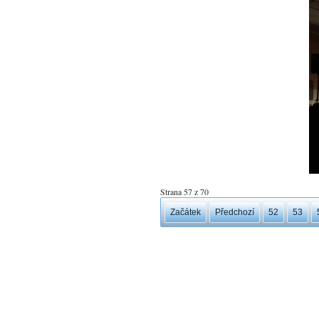
Strana 57 z 70
Začátek
Předchozí
52
53