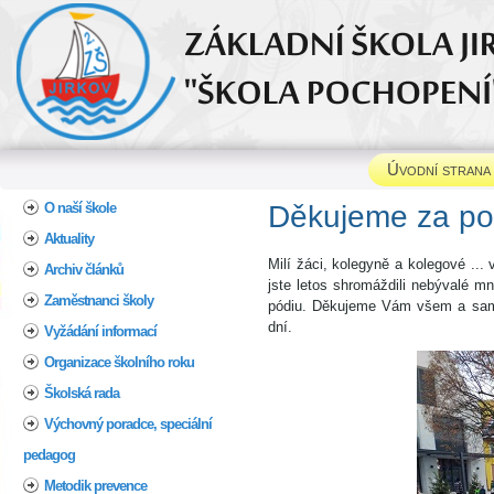
Úvodní strana
Home
O naší škole
Děkujeme za pod
Aktuality
Milí žáci, kolegyně a kolegové .
Archiv článků
jste letos shromáždili nebývalé mn
Zaměstnanci školy
pódiu. Děkujeme Vám všem a samo
dní.
Vyžádání informací
Organizace školního roku
Školská rada
Výchovný poradce, speciální
pedagog
Metodik prevence