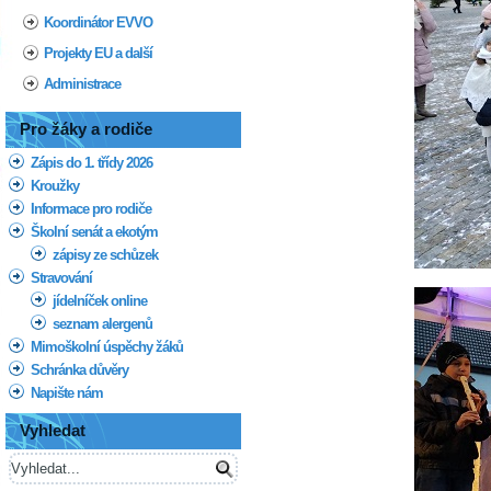
Koordinátor EVVO
Projekty EU a další
Administrace
Pro žáky a rodiče
Zápis do 1. třídy 2026
Kroužky
Informace pro rodiče
Školní senát a ekotým
zápisy ze schůzek
Stravování
jídelníček online
seznam alergenů
Mimoškolní úspěchy žáků
Schránka důvěry
Napište nám
Vyhledat