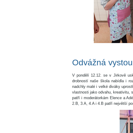
Odvážná vystoup
V pondělí 12.12. se v Jirkově 
drobností naše škola nabídla i r
nadchly malé i velké diváky uprostř
vlastnosti jako odvahu, kreativitu
patří i moderátorkám Elence a Adé
2.B, 3.A, 4.A i 4.B patří největší p