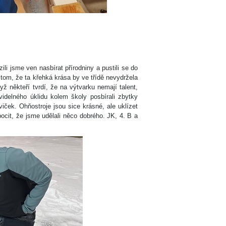
li jsme ven nasbírat přírodniny a pustili se do
itom, že ta křehká krása by ve třídě nevydržela
ž někteří tvrdí, že na výtvarku nemají talent,
videlného úklidu kolem školy posbírali zbytky
iček. Ohňostroje jsou sice krásné, ale uklízet
ocit, že jsme udělali něco dobrého. JK, 4. B a