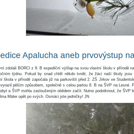
edice Apalucha aneb prvovýstup n
vní zdolali BORCI z 8. B expediční výšlap na svou vlastní školu v přírodě 
očním týdnu. Pokud by snad chtěl někdo tvrdit, že žáci naší školy jsou 
ní škola v přírodě započala již na parkovišti před 2. ZŠ Jirkov ve Students
 vyrazil pěším způsobem, společně s celou partou 8. B na ŠVP na Lesné. P
dobyt a ŠVP mohla zaslouženým obědem začít. Nutno podotknout, že ŠVP b
Alma Máter opět po svých. Osmáci jste jedničky! JN