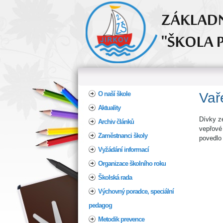
Home
O naší škole
Vař
Aktuality
Dívky z
Archiv článků
vepřové
Zaměstnanci školy
povedlo
Vyžádání informací
Organizace školního roku
Školská rada
Výchovný poradce, speciální
pedagog
Metodik prevence