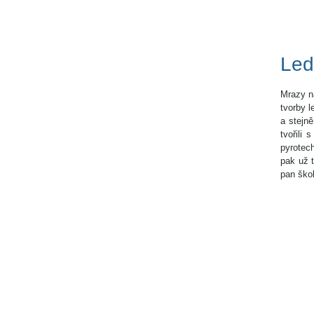
Led
Mrazy ná
tvorby l
a stejn
tvořili
pyrotech
pak už t
pan ško