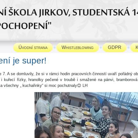
Úvodní strana
Whistleblowing
GDPR
K
ení je super!
e 7. A se domluvily, že si v rámci hodin pracovních činností uvaří pořádný
 i kuřecí řízky, hranolky pečené v troubě i smažené na pánvi, bramborov
 a všechny „ kuchařinky“ si moc pochutnaly😊 LH