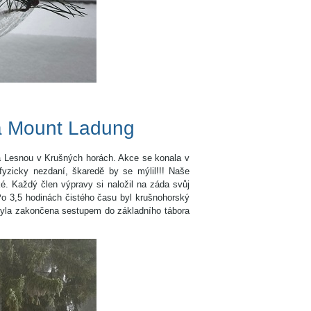
a Mount Ladung
na Lesnou v Krušných horách. Akce se konala v
fyzicky nezdaní, škaredě by se mýlil!!! Naše
ké. Každý člen výpravy si naložil na záda svůj
o 3,5 hodinách čistého času byl krušnohorský
yla zakončena sestupem do základního tábora