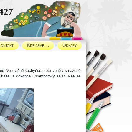
ontakt
Kde jsme ...
Odkazy
 oběd. Ve cvičné kuchyňce proto voněly smažené
á kaše, a dokonce i bramborový salát. Vše se