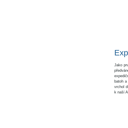
Exp
Jako pr
předván
expedič
batoh a
vrchol 
k naší 