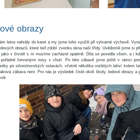
ové obrazy
m letos nahrály do karet a my jsme toho využili při výtvarné výchově. Vyrazi
edových obrazů, které teď zdobí zvenku okna naší třídy. Uvědomili jsme si př
ě jako v životě s ní musíme zacházet opatrně. Díla se povedla všem, a i kdy
 s pořádně červenými nosy s chutí. Po této zábavě jsme ještě v rámci pra
niky po silvestrovských oslavách, včetně několika rozbitých lahví kolem lav
aková zábava není. Pro nás je výsledek čisté okolí školy, ledové obrazy a p
lník