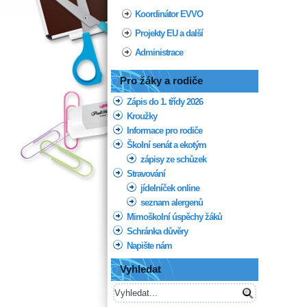
Koordinátor EVVO
Projekty EU a další
Administrace
Pro žáky a rodiče
Zápis do 1. třídy 2026
Kroužky
Informace pro rodiče
Školní senát a ekotým
zápisy ze schůzek
Stravování
jídelníček online
seznam alergenů
Mimoškolní úspěchy žáků
Schránka důvěry
Napište nám
Vyhledat